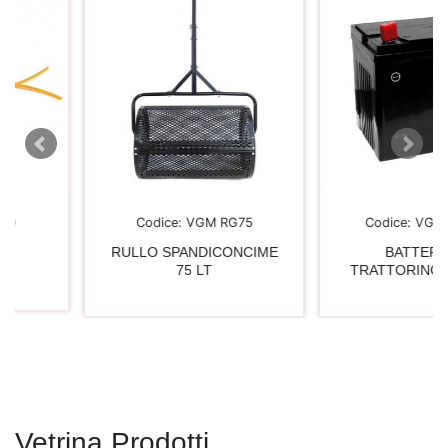
Codice:
VGM RG75
Codice:
VGA BA2412
RULLO SPANDICONCIME
BATTERIA DA
75 LT
TRATTORINO 24AH 1
Vetrina Prodotti